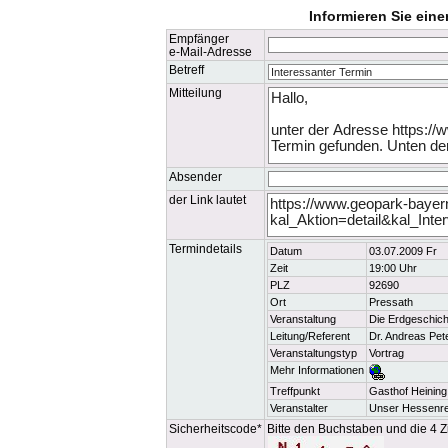
Informieren Sie ein
Empfänger
e-Mail-Adresse
Betreff
Mitteilung
Absender
der Link lautet
Termindetails
Datum
03.07.2009 Fr
Zeit
19:00 Uhr
PLZ
92690
Ort
Pressath
Veranstaltung
Die Erdgeschic
Leitung/Referent
Dr. Andreas Pet
Veranstaltungstyp
Vortrag
Mehr Informationen
Treffpunkt
Gasthof Heining
Veranstalter
Unser Hessenreu
Sicherheitscode*
Bitte den Buchstaben und die 4 Z