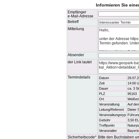
Informieren Sie ein
Empfänger
e-Mail-Adresse
Betreff
Mitteilung
Absender
der Link lautet
Termindetails
Datum
29.07.2
Zeit
14:00 U
Dauer
ca. 3 S
PLZ
95163
Ort
Weißen
Veranstaltung
Auf den
Leitung/Referent
Dieter 
Veranstaltungstyp
Führun
Gebühr
3,50 E
Treffpunkt
Naturpa
Veranstalter
Bayeri
Sicherheitscode*
Bitte den Buchstaben und