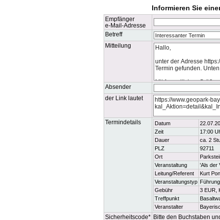
Informieren Sie ein
Empfänger
e-Mail-Adresse
Betreff
Mitteilung
Absender
der Link lautet
Termindetails
Datum
22.07.2
Zeit
17:00 U
Dauer
ca. 2 S
PLZ
92711
Ort
Parkstei
Veranstaltung
'Als der
Leitung/Referent
Kurt Po
Veranstaltungstyp
Führung
Gebühr
3 EUR, 
Treffpunkt
Basaltwa
Veranstalter
Bayeris
Sicherheitscode*
Bitte den Buchstaben und