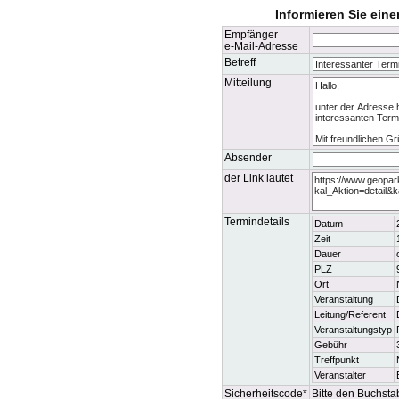
Informieren Sie ein
Empfänger
e-Mail-Adresse
Betreff
Mitteilung
Absender
der Link lautet
Termindetails
Datum
Zeit
Dauer
PLZ
Ort
Veranstaltung
Leitung/Referent
Veranstaltungstyp
Gebühr
Treffpunkt
Veranstalter
Sicherheitscode*
Bitte den Buchsta