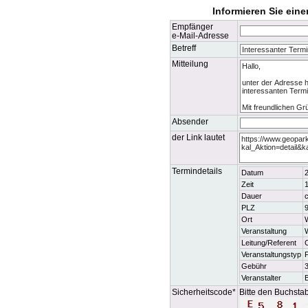
Informieren Sie ein
Empfänger
e-Mail-Adresse
Betreff
Mitteilung
Absender
der Link lautet
Termindetails
Datum
2
Zeit
1
Dauer
c
PLZ
Ort
Veranstaltung
W
Leitung/Referent
C
Veranstaltungstyp
Gebühr
3
Veranstalter
B
Sicherheitscode*
Bitte den Buchstab