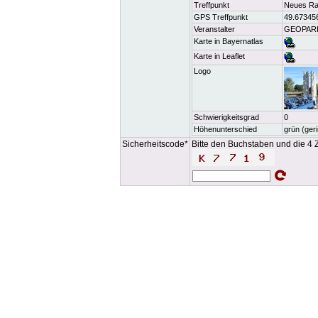
Treffpunkt
Neues Rat
GPS Treffpunkt
49.67345
Veranstalter
GEOPARK 
Karte in Bayernatlas
Karte in Leaflet
Logo
Schwierigkeitsgrad
0
Höhenunterschied
grün (ger
Sicherheitscode*
Bitte den Buchstaben und die 4 Z