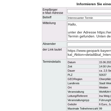
Informieren Sie ein
Empfänger
e-Mail-Adresse
Betreff
Mitteilung
Absender
der Link lautet
Termindetails
Datum
15.06.20
Zeit
14:00 Uhr
Dauer
ca. 2,5 S
PLZ
92637
GEORegion
Oberpfälz
Landkreis
Stadt Wei
Ort
Weiden
Veranstaltung
Wohlfühl-
Leitung/Referent
Ina Weig 
Veranstaltungstyp
Führung/
Gebühr
6 Euro, J
Maximale Teilnehmerzahl
99