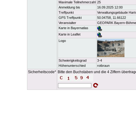
Maximale Teilnehmerzahl
25
Anmeldung bis
16.09.2025 12:00
Treffpunkt
Verwaltungsgebäude Hart
GPS Treffpunkt
50.04758, 11.66122
Veranstalter
GEOPARK Bayern-Böhmen i
Karte in Bayernatlas
Karte in Leaflet
Logo
Schwierigkeitsgrad
3-4
Höhenunterschied
rotbraun
Sicherheitscode*
Bitte den Buchstaben und die 4 Ziffern übertra