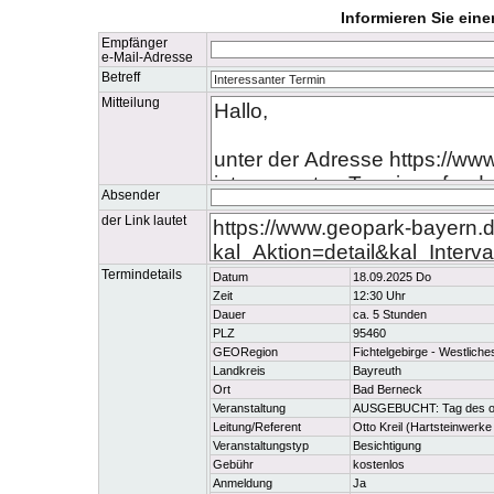
Informieren Sie ein
Empfänger
e-Mail-Adresse
Betreff
Mitteilung
Absender
der Link lautet
Termindetails
Datum
18.09.2025 Do
Zeit
12:30 Uhr
Dauer
ca. 5 Stunden
PLZ
95460
GEORegion
Fichtelgebirge - Westliche
Landkreis
Bayreuth
Ort
Bad Berneck
Veranstaltung
AUSGEBUCHT: Tag des offe
Leitung/Referent
Otto Kreil (Hartsteinwerk
Veranstaltungstyp
Besichtigung
Gebühr
kostenlos
Anmeldung
Ja