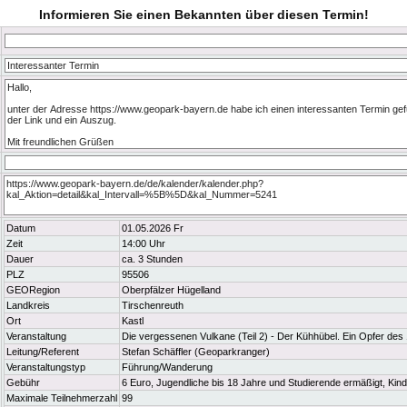
Informieren Sie einen Bekannten über diesen Termin!
Datum
01.05.2026 Fr
Zeit
14:00 Uhr
Dauer
ca. 3 Stunden
PLZ
95506
GEORegion
Oberpfälzer Hügelland
Landkreis
Tirschenreuth
Ort
Kastl
Veranstaltung
Die vergessenen Vulkane (Teil 2) - Der Kühhübel. Ein Opfer des
Leitung/Referent
Stefan Schäffler (Geoparkranger)
Veranstaltungstyp
Führung/Wanderung
Gebühr
6 Euro, Jugendliche bis 18 Jahre und Studierende ermäßigt, Kinde
Maximale Teilnehmerzahl
99