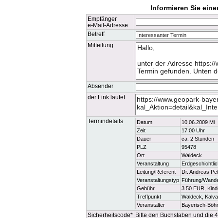
Informieren Sie ein
Empfänger
e-Mail-Adresse
Betreff
Mitteilung
Absender
der Link lautet
Termindetails
Datum
10.06.2009 Mi
Zeit
17:00 Uhr
Dauer
ca. 2 Stunden
PLZ
95478
Ort
Waldeck
Veranstaltung
Erdgeschichtli
Leitung/Referent
Dr. Andreas Pe
Veranstaltungstyp
Führung/Wand
Gebühr
3.50 EUR, Kinde
Treffpunkt
Waldeck, Kalva
Veranstalter
Bayerisch-Böh
Sicherheitscode*
Bitte den Buchstaben und die 4