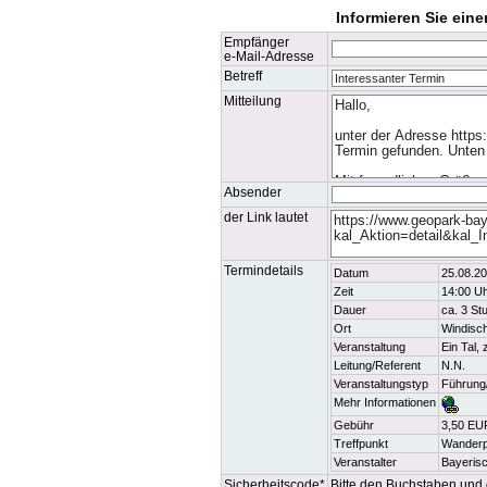
Informieren Sie ein
Empfänger
e-Mail-Adresse
Betreff
Mitteilung
Absender
der Link lautet
Termindetails
Datum
25.08.20
Zeit
14:00 U
Dauer
ca. 3 St
Ort
Windisc
Veranstaltung
Ein Tal, 
Leitung/Referent
N.N.
Veranstaltungstyp
Führung
Mehr Informationen
Gebühr
3,50 EUR
Treffpunkt
Wanderpa
Veranstalter
Bayeris
Sicherheitscode*
Bitte den Buchstaben und d