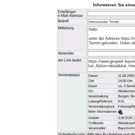
Informieren Sie ein
Empfänger
e-Mail-Adresse
Betreff
Mitteilung
Absender
der Link lautet
Termindetails
Datum
11.08.2009 
Zeit
14:00 Uhr
Dauer
ca. 3 Stun
Ort
Windische
Veranstaltung
Burgen, Mah
Leitung/Referent
N.N.
Veranstaltungstyp
Führung/W
Mehr Informationen
Gebühr
3,50 EUR, K
Treffpunkt
Wanderpark
Veranstalter
Bayerisch
Sicherheitscode*
Bitte den Buchstaben und die