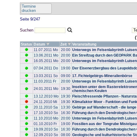
Termine
drucken
Seite 9/247
Suchen
(
Status
Datum
Zeit
Veranstaltung
11.07.2011 Mo
20:00
Unterwegs im Felsenlabyrinth Luise
13.06.2011 Mo
20:00
Ein Streifzug durch den GEOPARK 
16.05.2011 Mo
20:00
Unterwegs im Felsenlabyrinth Luise
07.04.2011 Do
19:00
Der Eisenerzbergbau des Leupoldsdor
13.03.2011 So
09:00
17. Fichtelgebirgs-Mineralienbörse
11.03.2011 Fr
20:00
Unterwegs im Felsenlabyrinth Luise
Insekten unter dem Rasterelektrone
24.01.2011 Mo
19:30
chemischen Keulen
13.12.2010 Mo
19:30
Fleischfressende Pflanzen - Natursta
24.11.2010 Mi
19:30
Klimafaktor Moor - Funktion und Funk
20.11.2010 Sa
13:30
Gebirge auf Wanderschaft - die lan
17.10.2010 So
16:30
Führung durch den Dendrologischen
11.10.2010 Mo
20:00
Unterwegs im Felsenlabyrinth Luise
01.10.2010 Fr
19:00
Fossilien aus der Tongrube Mistelga
19.09.2010 So
16:30
Führung durch den Dendrologischen
12.09.2010 So
08:00
Geologische und kulturhistorische St