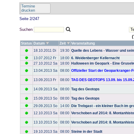
Termine
drucken
Seite 2/247
Suchen
(
Status
Datum
Zeit
Veranstaltung
18.10.2011 Di
19:30
Quelle des Lebens - Wasser und sein
13.07.2012 Fr
18:00
6. Weidenberger Kellernacht
27.10.2012 Sa
18:00
Halloween im Geopark - Eine Grusel
13.04.2013 Sa
08:00
Offizieller Start der Geoparkranger
13.09.2013 Fr
08:00
TAG DES GEOTOPS 13.09. bis 15.09.
14.09.2013 Sa
08:00
Tag des Geotops
15.09.2013 So
08:00
Tag des Geotops
29.09.2013 So
14:00
Die Trebgast - ein kleiner Bach im gr
12.10.2013 Sa
08:00
Verschoben auf 2014: 8. Montanhist
13.10.2013 So
08:00
Verschoben auf 2014: 8. Montanhist
19.10.2013 Sa
08:00
Steine in der Stadt