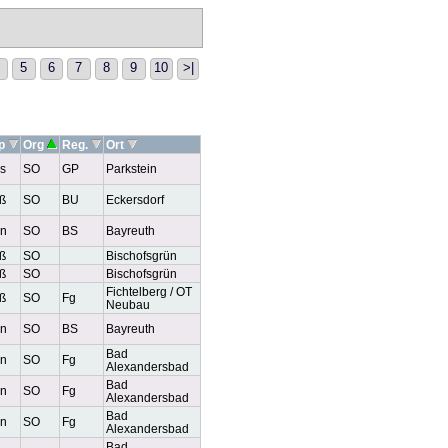
5
6
7
8
9
10
>|
yp
Org
Reg.
Ort
s
SO
GP
Parkstein
ß
SO
BU
Eckersdorf
n
SO
BS
Bayreuth
ß
SO
Bischofsgrün
ß
SO
Bischofsgrün
Fichtelberg / OT
ß
SO
Fg
Neubau
n
SO
BS
Bayreuth
Bad
n
SO
Fg
Alexandersbad
Bad
n
SO
Fg
Alexandersbad
Bad
n
SO
Fg
Alexandersbad
Bad