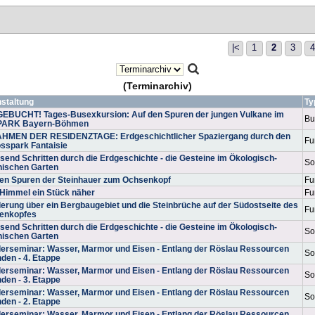
|<
1
2
3
4
(Terminarchiv)
staltung
T
EBUCHT! Tages-Busexkursion: Auf den Spuren der jungen Vulkane im
Bu
ARK Bayern-Böhmen
AHMEN DER RESIDENZTAGE: Erdgeschichtlicher Spaziergang durch den
Fu
sspark Fantaisie
usend Schritten durch die Erdgeschichte - die Gesteine im Ökologisch-
So
nischen Garten
den Spuren der Steinhauer zum Ochsenkopf
Fu
Himmel ein Stück näher
Fu
rung über ein Bergbaugebiet und die Steinbrüche auf der Südostseite des
Fu
enkopfes
usend Schritten durch die Erdgeschichte - die Gesteine im Ökologisch-
So
nischen Garten
erseminar: Wasser, Marmor und Eisen - Entlang der Röslau Ressourcen
So
den - 4. Etappe
erseminar: Wasser, Marmor und Eisen - Entlang der Röslau Ressourcen
So
den - 3. Etappe
erseminar: Wasser, Marmor und Eisen - Entlang der Röslau Ressourcen
So
den - 2. Etappe
erseminar: Wasser, Marmor und Eisen - Entlang der Röslau Ressourcen