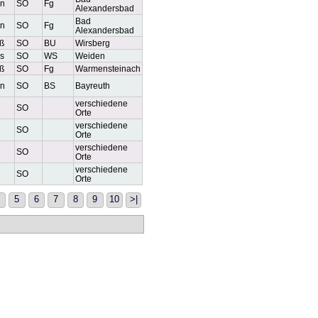
n
SO
Fg
Alexandersbad
Bad
n
SO
Fg
Alexandersbad
ß
SO
BU
Wirsberg
s
SO
WS
Weiden
ß
SO
Fg
Warmensteinach
n
SO
BS
Bayreuth
verschiedene
SO
Orte
verschiedene
SO
Orte
verschiedene
SO
Orte
verschiedene
SO
Orte
5
6
7
8
9
10
>|