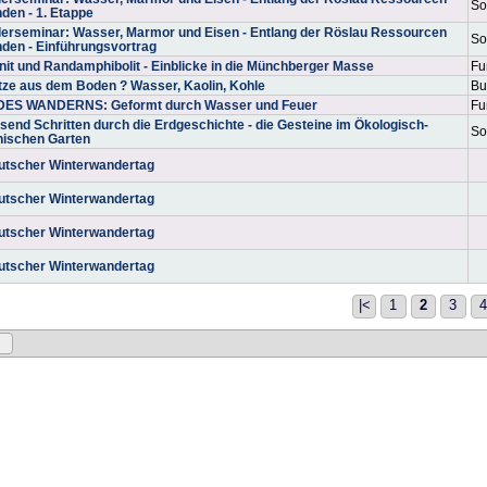
So
den - 1. Etappe
erseminar: Wasser, Marmor und Eisen - Entlang der Röslau Ressourcen
So
den - Einführungsvortrag
nit und Randamphibolit - Einblicke in die Münchberger Masse
Fu
ze aus dem Boden ? Wasser, Kaolin, Kohle
Bu
DES WANDERNS: Geformt durch Wasser und Feuer
Fu
usend Schritten durch die Erdgeschichte - die Gesteine im Ökologisch-
So
nischen Garten
utscher Winterwandertag
utscher Winterwandertag
utscher Winterwandertag
utscher Winterwandertag
|<
1
2
3
4