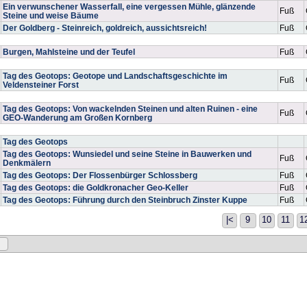
Ein verwunschener Wasserfall, eine vergessen Mühle, glänzende
Fuß
Steine und weise Bäume
Der Goldberg - Steinreich, goldreich, aussichtsreich!
Fuß
Burgen, Mahlsteine und der Teufel
Fuß
Tag des Geotops: Geotope und Landschaftsgeschichte im
Fuß
Veldensteiner Forst
Tag des Geotops: Von wackelnden Steinen und alten Ruinen - eine
Fuß
GEO-Wanderung am Großen Kornberg
Tag des Geotops
Tag des Geotops: Wunsiedel und seine Steine in Bauwerken und
Fuß
Denkmälern
Tag des Geotops: Der Flossenbürger Schlossberg
Fuß
Tag des Geotops: die Goldkronacher Geo-Keller
Fuß
Tag des Geotops: Führung durch den Steinbruch Zinster Kuppe
Fuß
|<
9
10
11
1