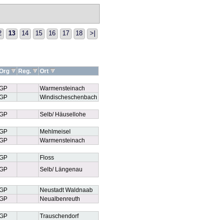
2
13
14
15
16
17
18
>|
Org
Reg.
Ort
GP
Warmensteinach
GP
Windischeschenbach
GP
Selb/ Häusellohe
GP
Mehlmeisel
GP
Warmensteinach
GP
Floss
GP
Selb/ Längenau
GP
Neustadt Waldnaab
GP
Neualbenreuth
GP
Trauschendorf