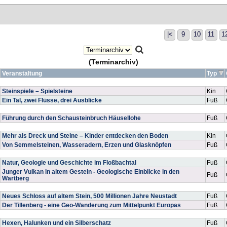
|<
9
10
11
1
(Terminarchiv)
Veranstaltung
Typ
Steinspiele – Spielsteine
Kin
Ein Tal, zwei Flüsse, drei Ausblicke
Fuß
Führung durch den Schausteinbruch Häusellohe
Fuß
Mehr als Dreck und Steine – Kinder entdecken den Boden
Kin
Von Semmelsteinen, Wasseradern, Erzen und Glasknöpfen
Fuß
Natur, Geologie und Geschichte im Floßbachtal
Fuß
Junger Vulkan in altem Gestein - Geologische Einblicke in den
Fuß
Wartberg
Neues Schloss auf altem Stein, 500 Millionen Jahre Neustadt
Fuß
Der Tillenberg - eine Geo-Wanderung zum Mittelpunkt Europas
Fuß
Hexen, Halunken und ein Silberschatz
Fuß