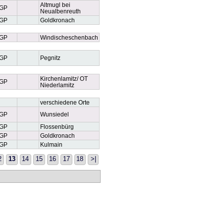
Altmugl bei
GP
Neualbenreuth
GP
Goldkronach
GP
Windischeschenbach
GP
Pegnitz
Kirchenlamitz/ OT
GP
Niederlamitz
verschiedene Orte
GP
Wunsiedel
GP
Flossenbürg
GP
Goldkronach
GP
Kulmain
2
13
14
15
16
17
18
>|