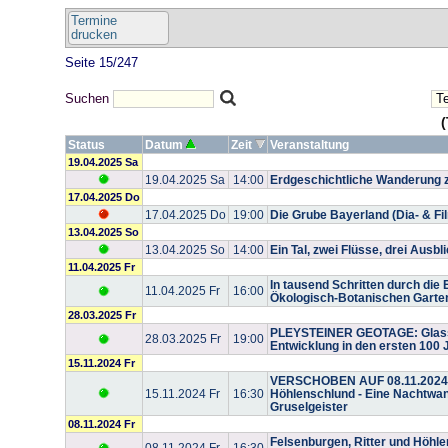
Termine
drucken
Seite 15/247
Suchen
(
Status
Datum
Zeit
Veranstaltung
19.04.2025 Sa
19.04.2025 Sa
14:00
Erdgeschichtliche Wanderung 
17.04.2025 Do
17.04.2025 Do
19:00
Die Grube Bayerland (Dia- & Fi
13.04.2025 So
13.04.2025 So
14:00
Ein Tal, zwei Flüsse, drei Ausbl
11.04.2025 Fr
In tausend Schritten durch die 
11.04.2025 Fr
16:00
Ökologisch-Botanischen Garte
28.03.2025 Fr
PLEYSTEINER GEOTAGE: Glassch
28.03.2025 Fr
19:00
Entwicklung in den ersten 100 
15.11.2024 Fr
VERSCHOBEN AUF 08.11.2024: 
15.11.2024 Fr
16:30
Höhlenschlund - Eine Nachtwan
Gruselgeister
08.11.2024 Fr
Felsenburgen, Ritter und Höhl
08.11.2024 Fr
16:30