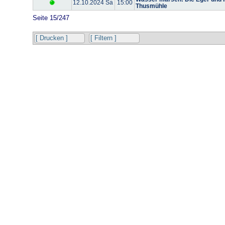
12.10.2024 Sa
15:00
Thusmühle
Seite 15/247
[ Drucken ]
[ Filtern ]