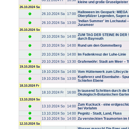
kleine und große Gruselgeister
26.10.2024 Sa
Halloween im Geopark: MIEGA 
26.10.2024 Sa
17:00
Oberpfälzer Legenden, Sagen u
'Indian Summer' im Lochautal 
26.10.2024 Sa
13:00
Jurameer
20.10.2024 So
ZUM TAG DER STEINE IN DER S
20.10.2024 So
14:00
durch Bayreuth
20.10.2024 So
14:00
Rund um den Gommelberg
20.10.2024 So
14:00
Im Fadenkreuz der Luhe-Linie
20.10.2024 So
13:30
Grafenwöhr: Stadt am Meer – T
19.10.2024 Sa
19.10.2024 Sa
14:00
Vom Hüttenwerk zum Lifecycle
Kupfererz und Eisenbahn - Sp
19.10.2024 Sa
13:00
Schiefen Ebene
18.10.2024 Fr
In tausend Schritten durch die 
18.10.2024 Fr
16:00
Ökologisch-Botanischen Garte
13.10.2024 So
Zum Kuckuck - eine erdgeschic
13.10.2024 So
14:00
bei Vorlahm
13.10.2024 So
14:00
Pegnitz - Stadt, Land, Fluss
13.10.2024 So
14:00
Zu versteckten Traumorten im
12.10.2024 Sa
Wasser marsch! Die Eger und i