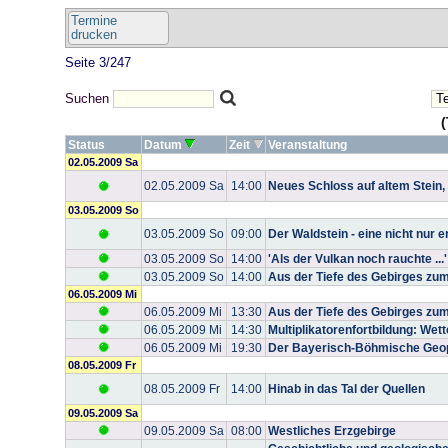
Termine
drucken
Seite 3/247
Suchen
(
Status
Datum
Zeit
Veranstaltung
02.05.2009 Sa
02.05.2009 Sa
14:00
Neues Schloss auf altem Stein,
03.05.2009 So
03.05.2009 So
09:00
Der Waldstein - eine nicht nur
03.05.2009 So
14:00
'Als der Vulkan noch rauchte ...
03.05.2009 So
14:00
Aus der Tiefe des Gebirges zum
06.05.2009 Mi
06.05.2009 Mi
13:30
Aus der Tiefe des Gebirges zum
06.05.2009 Mi
14:30
Multiplikatorenfortbildung: Wet
06.05.2009 Mi
19:30
Der Bayerisch-Böhmische Geo
08.05.2009 Fr
08.05.2009 Fr
14:00
Hinab in das Tal der Quellen
09.05.2009 Sa
09.05.2009 Sa
08:00
Westliches Erzgebirge