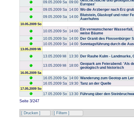
Geschichtliche und geologisch
09.05.2009 Sa
09:00
Europas'
09.05.2009 Sa
14:00
Wo die Arzberger nach Erz gru
Blutstein, Glaskopf und roter F
09.05.2009 Sa
14:00
Auerhuhns
10.05.2009 So
Ein verwunschener Wasserfall, 
10.05.2009 So
14:00
weise Bäume
10.05.2009 So
14:00
Der Granit des Flossenbürger 
10.05.2009 So
14:00
Sonntagsführung durch die Ausst
13.05.2009 Mi
13.05.2009 Mi
13:30
Der Rauhe Kulm - Landmarke, 
Geopark am Feierabend: 'Als der
13.05.2009 Mi
18:00
geologisch und historisch
16.05.2009 Sa
16.05.2009 Sa
14:00
Wanderung zum Geotop am Lerc
16.05.2009 Sa
19:30
Tanz an der Quelle
17.05.2009 So
17.05.2009 So
13:30
Führung über den Steinbruchw
Seite 3/247
[ Drucken ]
[ Filtern ]