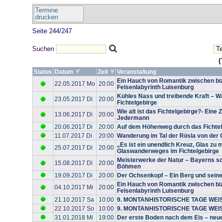
Termine
drucken
Seite 244/247
Suchen
(
Status
Datum
Zeit
Veranstaltung
Ein Hauch von Romantik zwischen biz
22.05.2017 Mo
20:00
Felsenlabyrinth Luisenburg
Kühles Nass und treibende Kraft – 
23.05.2017 Di
20:00
Fichtelgebirge
Wie alt ist das Fichtelgebirge?- Eine
13.06.2017 Di
20:00
Jedermann
20.06.2017 Di
20:00
Auf dem Höhenweg durch das Fichtel
11.07.2017 Di
20:00
Wanderung im Tal der Rösla von der 
„Es ist ein unendlich Kreuz, Glas zu
25.07.2017 Di
20:00
Glaswanderweges im Fichtelgebirge
Meisterwerke der Natur – Bayerns s
15.08.2017 Di
20:00
Böhmen
19.09.2017 Di
20:00
Der Ochsenkopf – Ein Berg und seine
Ein Hauch von Romantik zwischen biz
04.10.2017 Mi
20:00
Felsenlabyrinth Luisenburg
21.10.2017 Sa
10:00
9. MONTANHISTORISCHE TAGE WE
22.10.2017 So
10:00
9. MONTANHISTORISCHE TAGE WE
31.01.2018 Mi
19:00
Der erste Boden nach dem Eis – neue