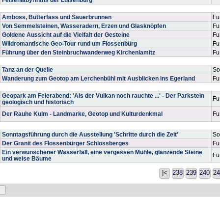
Amboss, Butterfass und Sauerbrunnen
Fu
Von Semmelsteinen, Wasseradern, Erzen und Glasknöpfen
Fu
Goldene Aussicht auf die Vielfalt der Gesteine
Fu
Wildromantische Geo-Tour rund um Flossenbürg
Fu
Führung über den Steinbruchwanderweg Kirchenlamitz
Fu
Tanz an der Quelle
So
Wanderung zum Geotop am Lerchenbühl mit Ausblicken ins Egerland
Fu
Geopark am Feierabend: 'Als der Vulkan noch rauchte ...' - Der Parkstein
Fu
geologisch und historisch
Der Rauhe Kulm - Landmarke, Geotop und Kulturdenkmal
Fu
Sonntagsführung durch die Ausstellung 'Schritte durch die Zeit'
So
Der Granit des Flossenbürger Schlossberges
Fu
Ein verwunschener Wasserfall, eine vergessen Mühle, glänzende Steine
Fu
und weise Bäume
|<
238
239
240
24