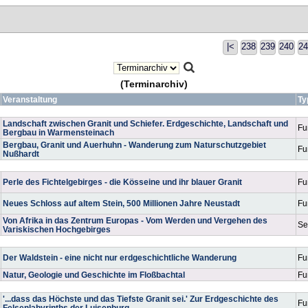
|<
238
239
240
24
(Terminarchiv)
Veranstaltung
T
Landschaft zwischen Granit und Schiefer. Erdgeschichte, Landschaft und
Fu
Bergbau in Warmensteinach
Bergbau, Granit und Auerhuhn - Wanderung zum Naturschutzgebiet
Fu
Nußhardt
Perle des Fichtelgebirges - die Kösseine und ihr blauer Granit
Fu
Neues Schloss auf altem Stein, 500 Millionen Jahre Neustadt
Fu
Von Afrika in das Zentrum Europas - Vom Werden und Vergehen des
S
Variskischen Hochgebirges
Der Waldstein - eine nicht nur erdgeschichtliche Wanderung
Fu
Natur, Geologie und Geschichte im Floßbachtal
Fu
'...dass das Höchste und das Tiefste Granit sei.' Zur Erdgeschichte des
Fu
Felsenlabyrinths der Luisenburg