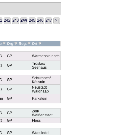
1
242
243
244
245
246
247
>|
yp
Org
Reg.
Ort
ß
GP
Warmensteinach
Tröstau/
ß
GP
Seehaus
Schurbach/
ß
GP
Kössain
Neustadt
ß
GP
Waldnaab
em
GP
Parkstein
Zell/
ß
GP
Weißenstadt
ß
GP
Floss
ß
GP
Wunsiedel