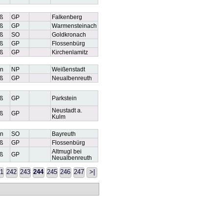
ß
GP
Falkenberg
ß
GP
Warmensteinach
ß
SO
Goldkronach
ß
GP
Flossenbürg
ß
GP
Kirchenlamitz
n
NP
Weißenstadt
ß
GP
Neualbenreuth
ß
GP
Parkstein
Neustadt a.
ß
GP
Kulm
n
SO
Bayreuth
ß
GP
Flossenbürg
Altmugl bei
ß
GP
Neualbenreuth
1
242
243
244
245
246
247
>|