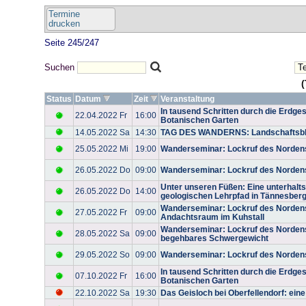
Termine
drucken
Seite 245/247
Suchen
(
Status
Datum
Zeit
Veranstaltung
In tausend Schritten durch die Erdges
22.04.2022 Fr
16:00
Botanischen Garten
14.05.2022 Sa
14:30
TAG DES WANDERNS: Landschaftsbl
25.05.2022 Mi
19:00
Wanderseminar: Lockruf des Nordens
26.05.2022 Do
09:00
Wanderseminar: Lockruf des Nordens
Unter unseren Füßen: Eine unterhalt
26.05.2022 Do
14:00
geologischen Lehrpfad in Tännesber
Wanderseminar: Lockruf des Nordens
27.05.2022 Fr
09:00
Andachtsraum im Kuhstall
Wanderseminar: Lockruf des Nordens 
28.05.2022 Sa
09:00
begehbares Schwergewicht
29.05.2022 So
09:00
Wanderseminar: Lockruf des Norden
In tausend Schritten durch die Erdges
07.10.2022 Fr
16:00
Botanischen Garten
22.10.2022 Sa
19:30
Das Geisloch bei Oberfellendorf: eine