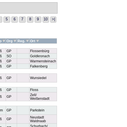
5
6
7
8
9
10
>|
yp
Org
Reg.
Ort
ß
GP
Flossenbürg
ß
SO
Goldkronach
ß
GP
Warmensteinach
ß
GP
Falkenberg
ß
GP
Wunsiedel
ß
GP
Floss
Zell/
ß
GP
Weißenstadt
em
GP
Parkstein
Neustadt
ß
GP
Waldnaab
Schurbach/