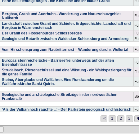
Perle des Fichtelgebirges - die Kösseine und ihr blauer Granit
Fu
Bergbau, Granit und Auerhuhn - Wanderung zum Naturschutzgebiet
Fu
Nußhardt
Landschaft zwischen Granit und Schiefer. Erdgeschichte, Landschaft und
Fu
Bergbau in Warmensteinach
Der Granit des Flossenbürger Schlossberges
Fu
Geologie und Botanik zwischen Waldecker Schlossberg und Armesberg
Fu
Vom Hirschensprung zum Raubritternest – Wanderung durchs Wellertal
Fu
Europas steinreiche Ecke - Barrierefrei unterwegs auf der alten
Fu
Eisenbahntrasse
Strudelbach, Riesenschüssel und eine Wüstung - ein Waldspaziergang für
Fu
die ganze Familie
Steine, Aberglaube und Wallfahrer. Eine Rundwanderung um die
Fu
Wallfahrtskirche Sankt Quirin.
Geologische und archäologische Streifzüge in der nordwestlichen
So
Frankenalb
'Als der Vulkan noch rauchte ...' - Der Parkstein geologisch und historisch
Fu
|<
1
2
3
4