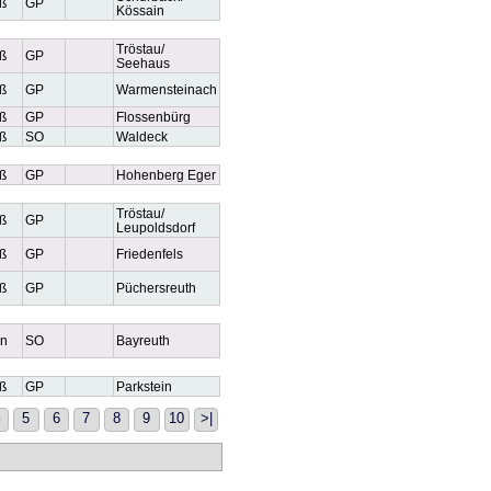
ß
GP
Kössain
Tröstau/
ß
GP
Seehaus
ß
GP
Warmensteinach
ß
GP
Flossenbürg
ß
SO
Waldeck
ß
GP
Hohenberg Eger
Tröstau/
ß
GP
Leupoldsdorf
ß
GP
Friedenfels
ß
GP
Püchersreuth
n
SO
Bayreuth
ß
GP
Parkstein
5
6
7
8
9
10
>|