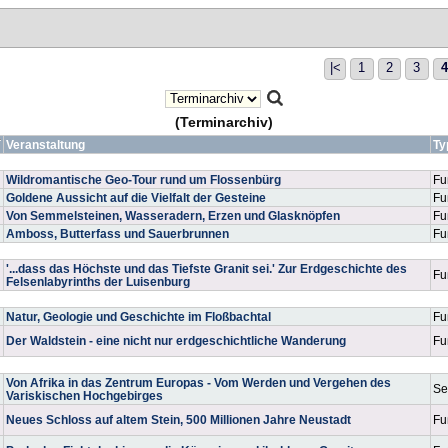
|<
1
2
3
4
(Terminarchiv)
Veranstaltung
T
Wildromantische Geo-Tour rund um Flossenbürg
Fu
Goldene Aussicht auf die Vielfalt der Gesteine
Fu
Von Semmelsteinen, Wasseradern, Erzen und Glasknöpfen
Fu
Amboss, Butterfass und Sauerbrunnen
Fu
'...dass das Höchste und das Tiefste Granit sei.' Zur Erdgeschichte des
Fu
Felsenlabyrinths der Luisenburg
Natur, Geologie und Geschichte im Floßbachtal
Fu
Der Waldstein - eine nicht nur erdgeschichtliche Wanderung
Fu
Von Afrika in das Zentrum Europas - Vom Werden und Vergehen des
S
Variskischen Hochgebirges
Neues Schloss auf altem Stein, 500 Millionen Jahre Neustadt
Fu