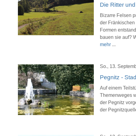
Die Ritter und
Bizarre Felsen p
der Fränkischen
Formen entstand
bauen sie auf? W
mehr
...
So., 13. Septemb
Pegnitz - Stad
Auf einem Teils
Themenweges we
der Pegnitz vorge
der Pegnitzquell