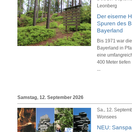
Leonberg
Der eiserne H
Spuren des B
Bayerland
Bis 1971 war di
Bayerland in P
eine umfangreich
400 Meter tiefen
...
Samstag, 12. September 2026
Sa., 12. Septemb
Wonsees
NEU: Sanspare