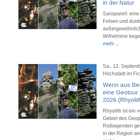
in der Natur
Sanspareil: eine
Felsen und dunk
außergewöhnlich
Wilhelmine begei
mehr
...
Sa., 12. Septemb
Höchstädt im Fic
Wenn aus Ber
eine Geotour
2026 (Rhyolit
Rhyolith ist ein
Gebiet des Geopa
Rotliegenden ge
in der Region an