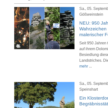
Sa., 05. Septemb
Gößweinstein
NEU: 950 Jah
Wahrzeichen i
malerischer F
Seit 950 Jahren 
auf ihrem Dolomi
Besiedlung die
Landstriches. Di
mehr
...
Sa., 05. Septemb
Speinshart
Ein Klosterdor
Begräbnisstät