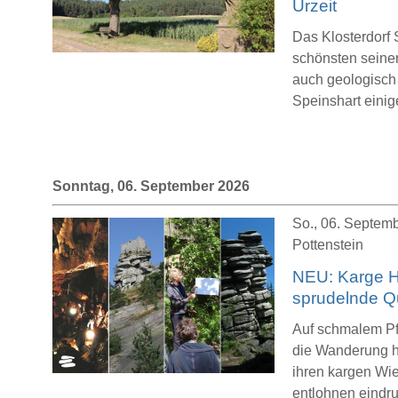
Urzeit
Das Klosterdorf 
schönsten seiner
auch geologisch
Speinshart einige
Sonntag, 06. September 2026
So., 06. Septemb
Pottenstein
NEU: Karge H
sprudelnde Q
Auf schmalem Pfa
die Wanderung h
ihren kargen Wie
entlohnen eindru