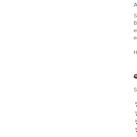
A
S
B
e
e
H
S