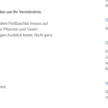
9
tten um Ihr Verständnis.
dem Floßbachtal hinaus auf
4
n Pflanzen und Tieren
n Ausblick bietet. Nicht ganz
G
6
J
e
fr
V
mmt.
G
V