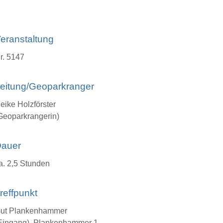
eranstaltung
r. 5147
eitung/Geoparkranger
eike Holzförster
Geoparkrangerin)
auer
a. 2,5 Stunden
reffpunkt
ut Plankenhammer
Eingang), Plankenhammer 1,