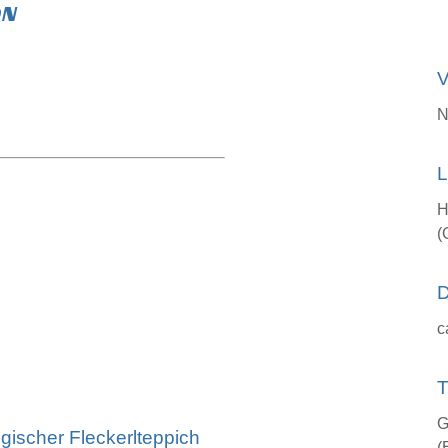
ON
V
N
L
H
(
D
c
T
G
ischer Fleckerlteppich
(