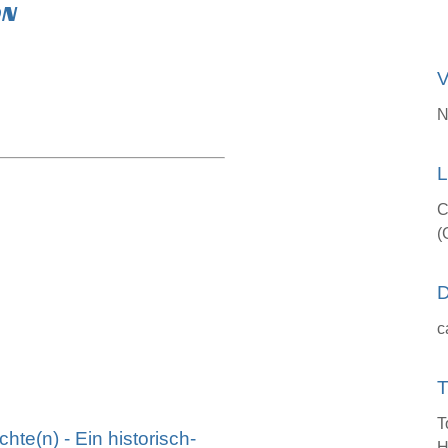
ON
V
N
L
C
(
D
c
T
T
e(n) - Ein historisch-
H