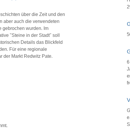
2
schichten über die Zeit und den
en aber auch die verwendeten
ie gebrochen wurden. Im
5
ve "Steine in der Stadt" soll
orischen Details das Blickfeld
den. Für eine regionale
G
r der Markt Redwitz Pate.
6
J
e
fr
V
G
e
S
mmt.