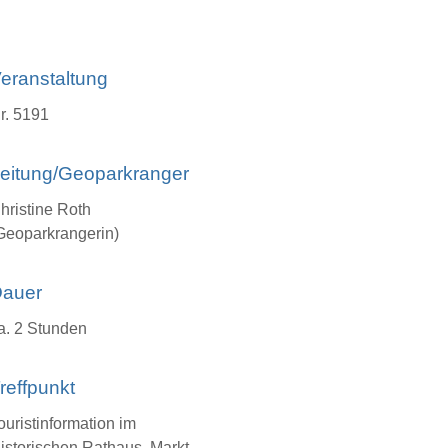
eranstaltung
r. 5191
eitung/Geoparkranger
hristine Roth
Geoparkrangerin)
auer
a. 2 Stunden
reffpunkt
ouristinformation im
istorischen Rathaus, Markt