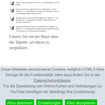
Fahren Sie mit der Maus über
die Tabelle, um diese zu
vergrößern.
Diese Webseite benutzt keine Cookies, lediglich HTML 5 Web
Storage für die Funktionalität. Infos dazu finden Sie in der
Datenschutzerklärung
.
©
2026
GEOPARK Bayern-Böhmen
| Impressum
| Datenschutzerklärung
|
Für die Darstellung von Online-Karten und Verlinkungen zu
Einstellungen DSGVO
YouTube benötigen wir allerdings Ihre Zustimmung.
HOME
FACEBOOK
SITEMAP
INTERN
Alles ablehnen
Einstellungen
Alles akzeptieren