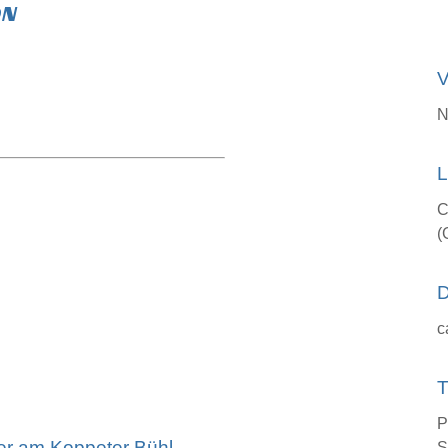
ON
V
N
L
C
(
D
c
T
P
er am Koppeter Bühl
S