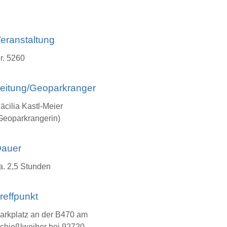
eranstaltung
r. 5260
eitung/Geoparkranger
äcilia Kastl-Meier
Geoparkrangerin)
auer
a. 2,5 Stunden
reffpunkt
arkplatz an der B470 am
chießlweiher bei 92720