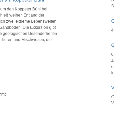
S
um den Koppeter Bühl bei
ießlweiher. Entlang der
ich zwei extreme Lebenswelten
Sandboden. Die Exkursion gibt
4
hre geologischen Besonderheiten
, Tieren und Mischwesen, die
G
6
J
e
fr
V
mmt.
G
V