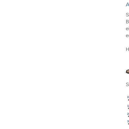
A
S
B
e
e
H
S