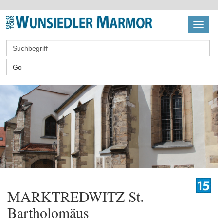
Toggl
naviga
Go
MARKTREDWITZ St.
Bartholomäus