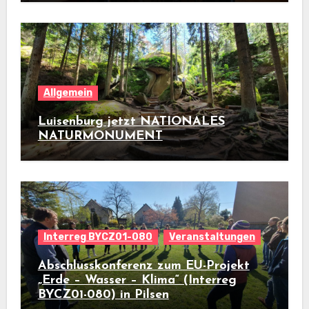
Allgemein
Luisenburg jetzt NATIONALES
NATURMONUMENT
Interreg BYCZ01-080
Veranstaltungen
Abschlusskonferenz zum EU-Projekt
„Erde – Wasser – Klima“ (Interreg
BYCZ01-080) in Pilsen