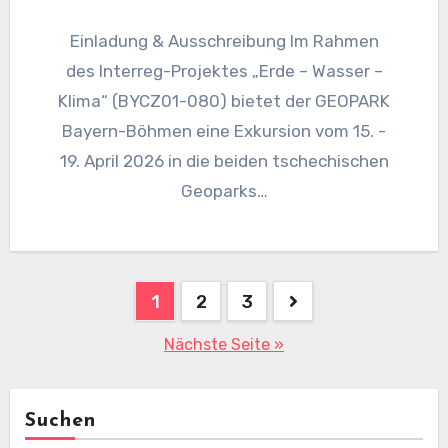
Einladung & Ausschreibung Im Rahmen
des Interreg-Projektes „Erde – Wasser –
Klima“ (BYCZ01-080) bietet der GEOPARK
Bayern-Böhmen eine Exkursion vom 15. -
19. April 2026 in die beiden tschechischen
Geoparks…
Seitennummerierung
1
2
3
der
Nächste Seite »
Beiträge
Suchen