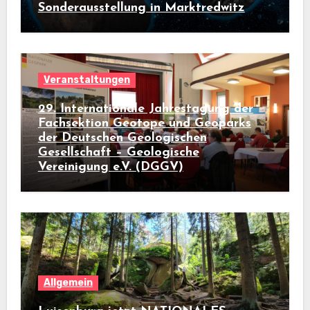
Sonderausstellung in Marktredwitz
Veranstaltungen
29. Internationale Jahrestagung der
Fachsektion Geotope und Geoparks
der Deutschen Geologischen
Gesellschaft – Geologische
Vereinigung e.V. (DGGV)
Allgemein