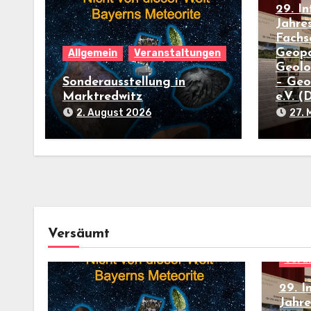
29. I
Jahre
Fachs
Geopa
Allgemein
Veranstaltungen
Geolo
Sonderausstellung in
– Geo
Marktredwitz
e.V. 
2. August 2026
27. 
Versäumt
Vera
29. I
Jahr