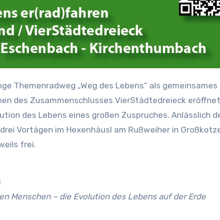
n des Zusammenschlusses VierStädtedreieck eröffnet
ution des Lebens eines großen Zuspruches. Anlässlich d
t drei Vortägen im Hexenhäusl am Rußweiher in Großkotz
eils frei.
)
n Menschen – die Evolution des Lebens auf der Erde