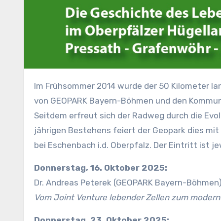
Im Frühsommer 2014 wurde der 50 Kilometer lange Themenradweg „Weg des Lebens“ als gemeinsames Projekt
von GEOPARK Bayern-Böhmen und den Kommune
Seitdem erfreut sich der Radweg durch die Evol
jährigen Bestehens feiert der Geopark dies mi
bei Eschenbach i.d. Oberpfalz. Der Eintritt ist jew
Donnerstag, 16. Oktober 2025:
Dr. Andreas Peterek (GEOPARK Bayern-Böhmen
Vom Joint Venture lebender Zellen zum moderne
Donnerstag, 23. Oktober 2025: