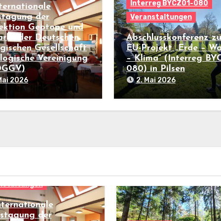
Interreg BYCZ01-080
nternationale
stagung der
Veranstaltungen
ektion Geotope und
rks der Deutschen
Abschlusskonferenz z
gischen Gesellschaft
EU-Projekt „Erde – Wa
logische Vereinigung
– Klima“ (Interreg BY
(DGGV)
080) in Pilsen
Mai 2026
2. Mai 2026
nstaltungen
nternationale
estagung der