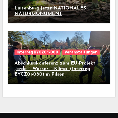
Luisenburg jetzt NATIONALES
NATURMONUMENT
Interreg BYCZ01-080
Veranstaltungen
Abschlusskonferenz zum EU-Projekt
„Erde – Wasser – Klima“ (Interreg
BYCZ01-080) in Pilsen