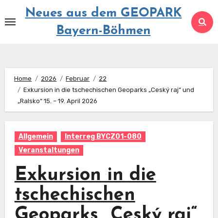
Springe
Neues aus dem GEOPARK
zum
Bayern-Böhmen
Inhalt
Home
2026
Februar
22
Exkursion in die tschechischen Geoparks „Ceský raj“ und
„Ralsko“ 15. – 19. April 2026
Allgemein
Interreg BYCZ01-080
Veranstaltungen
Exkursion in die
tschechischen
Geoparks „Ceský raj“