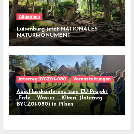
Allgemein
Luisenburg jetzt NATIONALES
NATURMONUMENT
Interreg BYCZ01-080
Veranstaltungen
Abschlusskonferenz zum EU-Projekt
„Erde – Wasser – Klima“ (Interreg
BYCZ01-080) in Pilsen