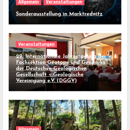
Allgemein
Veranstaltungen
Sonderausstellung in Marktredwitz
Veranstaltungen
29. Internationale Jahrestagung der
Fachsektion Geotope und Geoparks
der Deutschen Geologischen
Gesellschaft – Geologische
Vereinigung e.V. (DGGV)
Allgemein